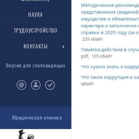
Методические рекоменд
представления сведений 
НАУКА
имуществе и обязательс
характера и заполнения
ТРУДОУСТРОЙСТВО
справки в 2025 году (за 
239 кбайт
КОНТАКТЫ
Памятка-действия в случ
pdf, 105 кбайт
Версия для слабовидящих
Что нужно знать о корру
Что такое коррупция и ка
мбайт
Юридическая клиника