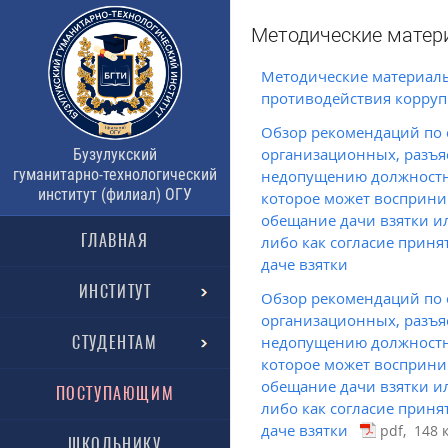
Методические матер
Методические материал
противодействия корру
Обзор рекомендаций по
организационных, разъя
Бузулукский
гуманитарно-технологический
недопущению должностн
институт (филиал) ОГУ
которое может восприн
обещание дачи взятки и
ГЛАВНАЯ
либо как согласие принят
даче взятки
ИНСТИТУТ
Обзор рекомендаций по
организационных, разъя
СТУДЕНТАМ
недопущению должностн
которое может восприн
обещание дачи взятки и
ПОСТУПАЮЩИМ
либо как согласие принят
даче взятки
pdf, 148 
ШКОЛЬНИКУ