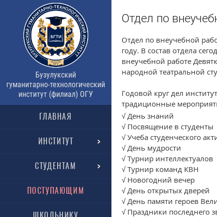
Отдел по внеучеб
Отдел по внеучебной раб
году. В состав отдела сег
внеучебной работе Девят
народной театральной ст
Бузулукский
гуманитарно-технологический
Годовой круг дел институ
институт (филиал) ОГУ
традиционные мероприят
√ День знаний
ГЛАВНАЯ
√ Посвящение в студенты
√ Учеба студенческого акт
ИНСТИТУТ
√ День мудрости
√ Турнир интеллектуалов
СТУДЕНТАМ
√ Турнир команд КВН
√ Новогодний вечер
ПОСТУПАЮЩИМ
√ День открытых дверей
√ День памяти героев Ве
√ Праздники последнего з
ШКОЛЬНИКУ