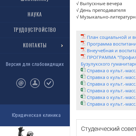
√ Выпускные вечера
√ День преподавателя
НАУКА
√ Музыкально-литературн
ТРУДОУСТРОЙСТВО
План социальной и во
Программа воспитани
КОНТАКТЫ
Внеучебная и воспит
ПРОГРАММА "Профилак
Бузулукского гуманитар
Версия для слабовидящих
Справка о культ.-мас
Справка о культ.-мас
Справка о культ.-мас
Справка о культ.-мас
Справка о культ.-мас
Справка о культ.-мас
Юридическая клиника
Студенческий сове