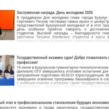
государственного бюджетного образовательного уч
высшего образования «Оренбургский государственный уни
Заслуженная награда. День молодежи 2026
В преддверии Дня молодежи глава города Бузулук
Сергеевич Песков чествовал самых ярких и целеуст
представителей бузулукской молодежи! И в этот пр
день особенно приятно говорить о достижени
студентов. Высокой награды – благодарности гла
удостоена Татьяна Юровских, студентка 4 курса ф
экономики и права Бузулукского гуманитарно-технол
института (филиала) ОГУ. Эта награда стала приз
высоких показателей в образовательной сфере и
жизненной позиции. Татьяна – одна из тех, кто доказ
бузулукская молодежь – са
Государственный экзамен сдан! Добро пожаловать 
профессию!
19 июня в Бузулукском гуманитарно-технологическом
(филиале) ОГУ завершилось итоговое испытание для
направления подготовки 40.03.01 Юриспруденция. В
завершили освоение программы бакалавриата в соо
с учебным планом и успешно сдали государственный
Председатель комиссии Василишина Ольга Мих
полковник юстиции, старший следователь по осо
делам Следственного департамента МВД 
приглашённые эксперты-практики отметили у
ый этап в профессиональном становлении будущих экономи
владение студентами нормативно-правовой базо
анализировать сложные юридические ситуации и на
акультете экономики и права закончилась государственная