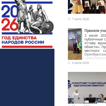
7 июля 2026
Приняли уча
2 июля 202
публичные с
Устава муни
области». П
местного 
Оренбургско
самоуправле
разработки н
3 июля 2026