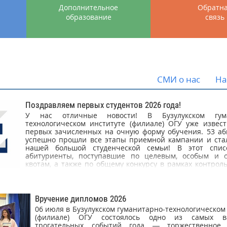
Дополнительное
Обратн
образование
связь
СМИ о нас
На
Поздравляем первых студентов 2026 года!
У нас отличные новости! В Бузулукском гума
технологическом институте (филиале) ОГУ уже извес
первых зачисленных на очную форму обучения. 53 аб
успешно прошли все этапы приемной кампании и ста
нашей большой студенческой семьи! В этот спи
абитуриенты, поступавшие по целевым, особым и 
квотам, а также по общему конкурсу в рамках контро
приема. Поздравляем первокурсников и желаем 
студенческой жизни! У тех абитуриентов, кто не 
бюджет, остаётся возможность подать документы для о
платной основе до 22 авг
Вручение дипломов 2026
06 июля в Бузулукском гуманитарно-технологическом
(филиале) ОГУ состоялось одно из самых 
трогательных событий года — торжественное 