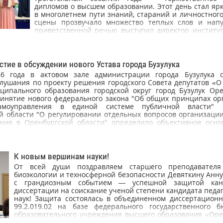
дипломов о высшем образовании. Этот день стал яр
в многолетнем пути знаний, стараний и личностного
сцены прозвучало множество теплых слов и напу
приветственной речью выступил директор институт
Васильевич Власов, поздравив выпускников с
прямой студенчества и пожелал им уверенно покор
профессиональные вершины. К поздра
присоединились заместители директора, деканы фак
стие в обсуждении нового Устава города Бузулука
6 года в актовом зале администрации города Бузулука с
лушания по проекту решения городского Совета депутатов «О
ципального образования городской округ город Бузулук Оре
ринятие нового федерального закона "Об общих принципах ор
самоуправления в единой системе публичной власти" 
й области "О регулировании отдельных вопросов организации
ния в Оренбургской области" определило объективное осно
ового документа. Для обсуждения нового Устава города соб
К новым вершинам науки!
От всей души поздравляем старшего преподавателя
биоэкологии и техносферной безопасности Девяткину Анн
с грандиозным событием — успешной защитой канд
диссертации на соискание ученой степени кандидата педа
наук! Защита состоялась в объединенном диссертационн
99.2.019.02 на базе федерального государственного б
образовательного учреждения высшего образования «Оре
государственный педагогический университет» и фед