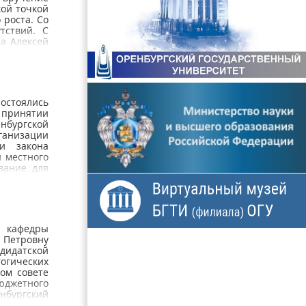
кой точкой
 роста. Со
тствий. С
а Алексей
 финишной
ять новые
влениям
ультето
остоялись
 принятии
нбургской
ганизации
и закона
 местного
вание для
 кафедры
у Петровну
идатской
гогических
ом совете
юджетного
нбургский
ерального