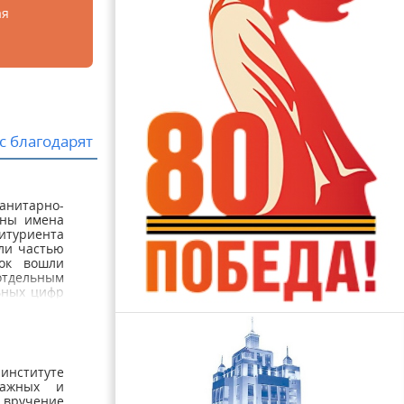
ая
с благодарят
нитарно-
тны имена
итуриента
ли частью
сок вошли
отдельным
льных цифр
им яркой
прошёл на
бучения на
 институте
важных и
вручение