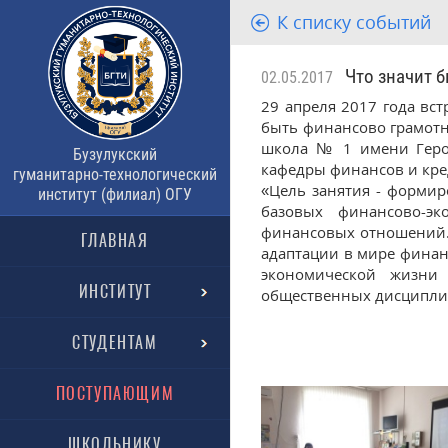
К списку событий
Что значит б
02.05.2017
29 апреля 2017 года вс
быть финансово грамот
школа № 1 имени Героя
Бузулукский
кафедры финансов и кред
гуманитарно-технологический
«Цель занятия - форми
институт (филиал) ОГУ
базовых финансово-э
финансовых отношений.
ГЛАВНАЯ
адаптации в мире финан
экономической жизни
ИНСТИТУТ
общественных дисциплин
СТУДЕНТАМ
ПОСТУПАЮЩИМ
ШКОЛЬНИКУ