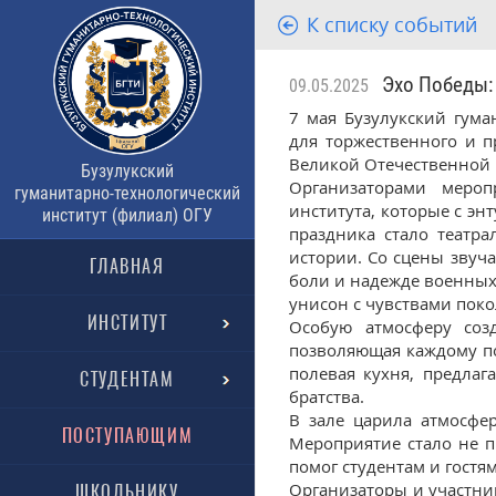
К списку событий
Эхо Победы: 
09.05.2025
7 мая Бузулукский гума
для торжественного и 
Великой Отечественной 
Бузулукский
Организаторами мероп
гуманитарно-технологический
института, которые с эн
институт (филиал) ОГУ
праздника стало театр
истории. Со сцены звуч
ГЛАВНАЯ
боли и надежде военных 
унисон с чувствами пок
ИНСТИТУТ
Особую атмосферу соз
позволяющая каждому по
полевая кухня, предла
СТУДЕНТАМ
братства.
В зале царила атмосфер
ПОСТУПАЮЩИМ
Мероприятие стало не 
помог студентам и гостя
Организаторы и участни
ШКОЛЬНИКУ