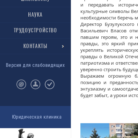
и передавать историч
культурные символы Ве
НАУКА
необходимости беречь м
Директор Бузулукского 
ТРУДОУСТРОЙСТВО
Васильевич Власов отм
павшим героям, это и 
правды, это яркий при
КОНТАКТЫ
укреплять историческ
правды о Великой Отеч
патриотизма и ответств
Версия для слабовидящих
уверенно строить будущ
Выражаем огромную бл
позицию и преданность
энтузиазму и самоотдаче
будет забыт, а уроки ис
Юридическая клиника