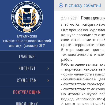
К списку событий
Подведены ит
27.11.2021
С 17 по 24 ноября на ба
ОГУ прошел конкурс пла
Конкурс проводился с 
Бузулукский
свое отношение к проб
гуманитарно-технологический
против террористических
институт (филиал) ОГУ
В мероприятии приняли
технологического инсти
ГЛАВНАЯ
работ.
Работы оценивались по 
ИНСТИТУТ
- творческая находка авт
- оригинальность замысл
- композиционное и цве
СТУДЕНТАМ
- соответствие характер
- соответствие теме конк
ПОСТУПАЮЩИМ
По итогам конкурса по
подход, использование ф
2 место заняла 21Юр(б)
ШКОЛЬНИКУ