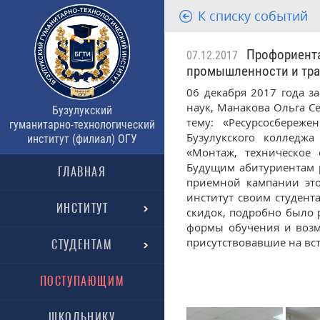
К списку событий
Профориентац
07.12.2017
промышленности и тра
06 декабря 2017 года 
наук, Манакова Ольга С
Бузулукский
тему: «Ресурсосбереж
гуманитарно-технологический
Бузулукского колледж
институт (филиал) ОГУ
«Монтаж, техническое
Будущим абитуриентам р
ГЛАВНАЯ
приемной кампании это
институт своим студент
ИНСТИТУТ
скидок, подробно было 
формы обучения и возмо
присутствовавшие на вс
СТУДЕНТАМ
ПОСТУПАЮЩИМ
ШКОЛЬНИКУ