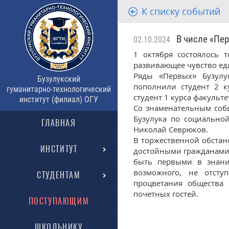
К списку событий
В числе «Пер
02.10.2024
1 октября состоялось 
развивающее чувство ед
Ряды «Первых» Бузулук
Бузулукский
пополнили студент 2 к
гуманитарно-технологический
студент 1 курса факульт
институт (филиал) ОГУ
Со знаменательным соб
Бузулука по социально
ГЛАВНАЯ
Николай Севрюков.
В торжественной обста
ИНСТИТУТ
достойными гражданами 
быть первыми в знани
возможного, не отсту
СТУДЕНТАМ
процветания общества
почетных гостей.
ПОСТУПАЮЩИМ
ШКОЛЬНИКУ