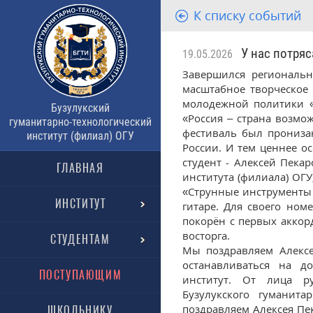
К списку событий
У нас потряс
19.05.2026
Завершился региональн
масштабное творческое 
молодежной политики «
Бузулукский
«Россия – страна возмо
гуманитарно-технологический
фестиваль был прониза
институт (филиал) ОГУ
России. И тем ценнее о
студент - Алексей Пекар
ГЛАВНАЯ
института (филиала) ОГ
«Струнные инструменты 
ИНСТИТУТ
гитаре. Для своего ном
покорён с первых аккор
восторга.
СТУДЕНТАМ
Мы поздравляем Алексе
останавливаться на д
ПОСТУПАЮЩИМ
институт. От лица ру
Бузулукского гуманита
поздравляем Алексея Пек
ШКОЛЬНИКУ