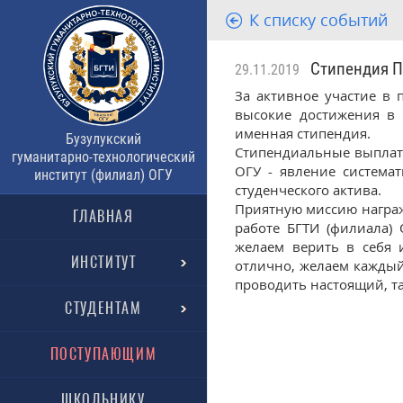
К списку событий
Стипендия Пр
29.11.2019
За активное участие в
высокие достижения в 
именная стипендия.
Бузулукский
Стипендиальные выплат
гуманитарно-технологический
ОГУ - явление система
институт (филиал) ОГУ
студенческого актива.
Приятную миссию награ
ГЛАВНАЯ
работе БГТИ (филиала) 
желаем верить в себя 
ИНСТИТУТ
отлично, желаем каждый 
проводить настоящий, т
СТУДЕНТАМ
ПОСТУПАЮЩИМ
ШКОЛЬНИКУ