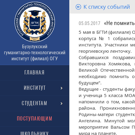
К списку событий
«Не помнить 
05.05.2017
5 мая в БГТИ (филиале)
корпуса № 1 собрались
института. Участники 
Бузулукский
георгиевскую ленточку.
гуманитарно-технологический
Собравшихся поздрави
институт (филиал) ОГУ
Викторовна Хомякова, 
Великой Отечественной
ГЛАВНАЯ
необходимо помнить о
будущем".
ИНСТИТУТ
Ведущие - студенты фак
и ученица 5 класса МОА
напомнили о том, какой
СТУДЕНТАМ
района. Проникновенн
Родины-матери студентк
ПОСТУПАЮЩИМ
Ангелина. Минутой мо
мероприятие Вальсом П
мира на планете.
ШКОЛЬНИКУ