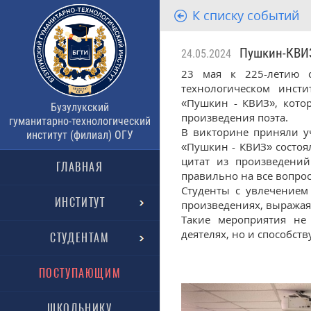
К списку событий
Пушкин-КВИ
24.05.2024
23 мая к 225-летию с
технологическом инст
«Пушкин - КВИЗ», кото
Бузулукский
произведения поэта.
гуманитарно-технологический
В викторине приняли уч
институт (филиал) ОГУ
«Пушкин - КВИЗ» состоя
цитат из произведений
ГЛАВНАЯ
правильно на все вопрос
Студенты с увлечением
ИНСТИТУТ
произведениях, выражая 
Такие мероприятия не
деятелях, но и способст
СТУДЕНТАМ
ПОСТУПАЮЩИМ
ШКОЛЬНИКУ