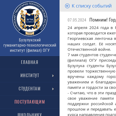
К списку событий
Помним! Гор
07.05.2024
24 апреля 2024 года в 
которая проводится еже
Георгиевская ленточка 
Бузулукский
наших солдат. Её нося
гуманитарно-технологический
Отечественной войне.
институт (филиал) ОГУ
7 мая студентов студенч
(филиала) ОГУ присоед
ГЛАВНАЯ
Бузулука студенты Бузу
провели торжественную 
ИНСТИТУТ
вручены каждому горо
уважением и благодарн
памяти и гордости за св
СТУДЕНТАМ
- Считаю, что в эти пра
свое уважение памяти
ПОСТУПАЮЩИМ
поддержки российской 
прошлом и передавать е
курса направления подг
ШКОЛЬНИКУ