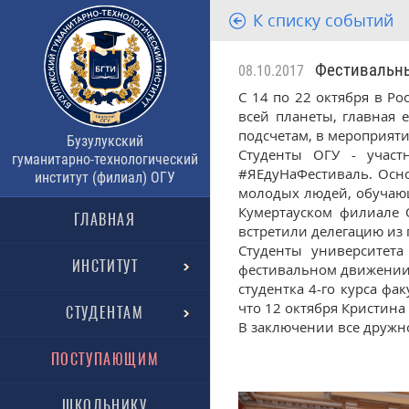
К списку событий
Фестивальный
08.10.2017
С 14 по 22 октября в Р
всей планеты, главная 
подсчетам, в мероприяти
Бузулукский
Студенты ОГУ - участ
гуманитарно-технологический
#ЯЕдуНаФестиваль. Осн
институт (филиал) ОГУ
молодых людей, обучающ
Кумертауском филиале О
ГЛАВНАЯ
встретили делегацию из 
Студенты университета
ИНСТИТУТ
фестивальном движении 
студентка 4-го курса ф
что 12 октября Кристина
СТУДЕНТАМ
В заключении все дружн
ПОСТУПАЮЩИМ
ШКОЛЬНИКУ