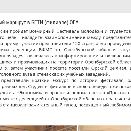
 маршрут в БГТИ (филиале) ОГУ
оссии пройдет Всемирный фестиваль молодёжи и студенто
его цель - наладить взаимопонимание между представит
и примут участие представители 150 стран, а его проведени
ники делегации ВФМС от Оренбургской области запу
овная идея заключалась в информировании и включении
ихся и проживающих на территории Оренбургской области
ГУ, затем участники проекта посетили Орский филиал, 
головного вуза в стенах своих учебных заведений.
 представили краткий экскурс по истории фестиваля, 
разных лет. Студенты филиалов в свою очередь тоже показ
акультета «Экономика и право» исполнила песню «Просто»
 вместе с делегацией от Оренбургской области отправляетс
о станцевали зажигательный танец, посвященный любимом