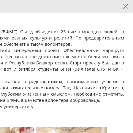
в (ВФМС). Съезд объединит 25 тысяч молодых людей со
елями разных культур и религий. По предварительным
е обеспечат 8 тысяч волонтеров.
стили интересный проект «Фестивальный маршрут»
 в фестивальное движение как можно большего числа
 и Республики Башкортостан. Старт проекту был дан в
и вот 7 октября студенты БГТИ (филиала) ОГУ и БКПТ
рассказали о родственниках, принимавших участие в
али зажигательные номера. Так, Щекочихина Кристина,
 с глубоким жизненным смыслом. Необходимо отметить,
я на ВФМС в качестве волонтера-добровольца.
у университету.