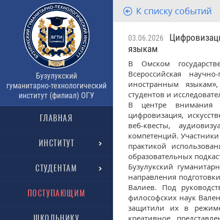
К списку событий
Цифровизация
03.06.2026
языкам
В Омском государстве
Всероссийская научно
Бузулукский
иностранным языкам»,
гуманитарно-технологический
студентов и исследовате
институт (филиал) ОГУ
В центре внимания о
цифровизация, искусст
ГЛАВНАЯ
веб-квесты, аудиови
компетенций. Участники 
ИНСТИТУТ
практикой использова
образовательных подкас
Бузулукский гуманитарн
СТУДЕНТАМ
направления подготовк
Валиев. Под руководст
ПОСТУПАЮЩИМ
философских наук Вале
защитили их в режиме
ШКОЛЬНИКУ
креативное представл