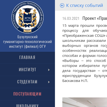
К списку событий
Проект «Прав
16.03.2021
15 марта прошли просв
процессу для обуча
«Преображенская СОШ» и
Бузулукский
школьникам рассказали 
гуманитарно-технологический
выборных органов гос
институт (филиал) ОГУ
особенностях реализац
способах и формах голо
ГЛАВНАЯ
«Выборы – это способ
котором избиратели пу
ИНСТИТУТ
дела государства» – о
юриспруденции Бузулук
Баскакова Н.П.
СТУДЕНТАМ
ПОСТУПАЮЩИМ
ШКОЛЬНИКУ