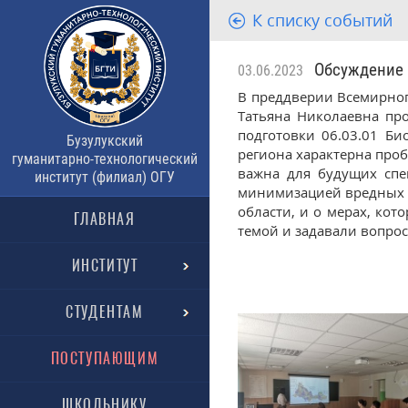
К списку событий
Обсуждение а
03.06.2023
В преддверии Всемирно
Татьяна Николаевна про
подготовки 06.03.01 Би
Бузулукский
региона характерна про
гуманитарно-технологический
важна для будущих спе
институт (филиал) ОГУ
минимизацией вредных в
области, и о мерах, ко
ГЛАВНАЯ
темой и задавали вопрос
ИНСТИТУТ
СТУДЕНТАМ
ПОСТУПАЮЩИМ
ШКОЛЬНИКУ