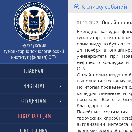
К списку событий
Онлайн-олимп
01.12.2022
Ежегодно кафедра фин
гуманитарно-технологиче
олимпиаду по бухгалтерс
Бузулукский
24 ноября в онлайн-фо
гуманитарно-технологический
университета при Прав
институт (филиал) ОГУ
нефтяного колледжа и Б
ОГУ.
ГЛАВНАЯ
Онлайн-олимпиада по б
выполнение тестовых зад
ИНСТИТУТ
По итогам проведения о
кафедры финансов и кр
призеров. Все они бы
СТУДЕНТАМ
благодарности.
Подобные состязания
ПОСТУПАЮЩИМ
творческих способност
активизации интереса 
экономического образов
ШКОЛЬНИКУ