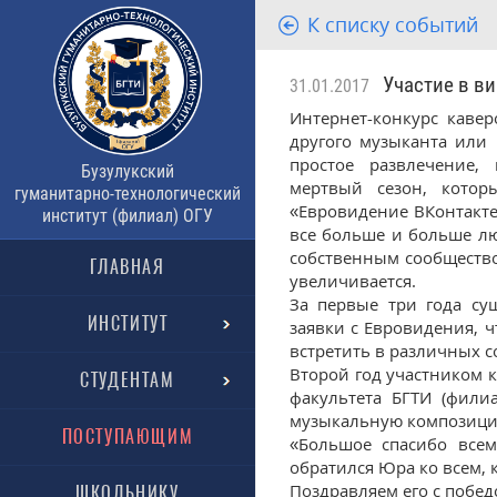
К списку событий
Участие в ви
31.01.2017
Интернет-конкурс каве
другого музыканта или к
простое развлечение,
Бузулукский
мертвый сезон, кото
гуманитарно-технологический
«Евровидение ВКонтакте
институт (филиал) ОГУ
все больше и больше лю
собственным сообщество
ГЛАВНАЯ
увеличивается.
За первые три года су
ИНСТИТУТ
заявки с Евровидения, ч
встретить в различных с
Второй год участником к
СТУДЕНТАМ
факультета БГТИ (фили
музыкальную композици
ПОСТУПАЮЩИМ
«Большое спасибо всем
обратился Юра ко всем, 
Поздравляем его с побед
ШКОЛЬНИКУ