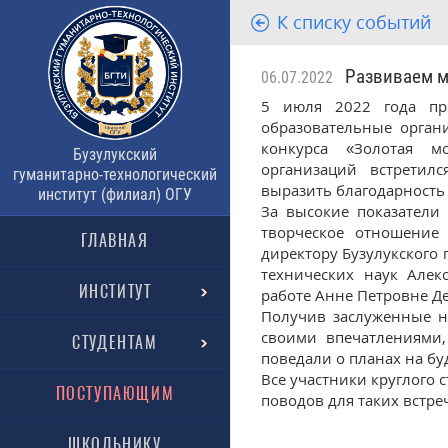
К списку событий
Развиваем мо
06.07.2022
5 июля 2022 года пр
образовательные орган
конкурса «Золотая м
Бузулукский
организаций встретил
гуманитарно-технологический
выразить благодарность
институт (филиал) ОГУ
За высокие показатели
творческое отношение 
ГЛАВНАЯ
директору Бузулукского 
технических наук Алек
ИНСТИТУТ
работе Анне Петровне Д
Получив заслуженные н
своими впечатлениями,
СТУДЕНТАМ
поведали о планах на бу
Все участники круглого 
ПОСТУПАЮЩИМ
поводов для таких встре
ШКОЛЬНИКУ