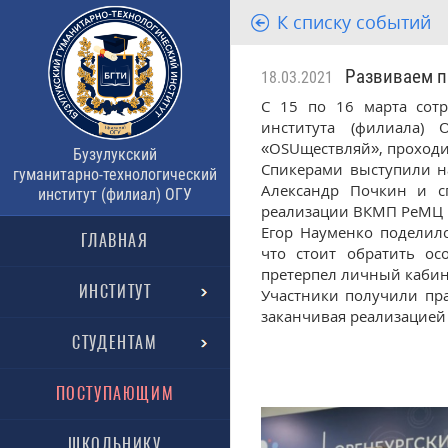
К списку событий
Развиваем п
18.03.2021
С 15 по 16 марта сотр
института (филиала) 
«OSUществляй», проходи
Бузулукский
Спикерами выступили н
гуманитарно-технологический
Александр Почкин и с
институт (филиал) ОГУ
реализации ВКМП РеМЦ 
Егор Науменко поделил
ГЛАВНАЯ
что стоит обратить ос
претерпел личный кабин
ИНСТИТУТ
Участники получили пр
заканчивая реализацией 
СТУДЕНТАМ
ПОСТУПАЮЩИМ
ШКОЛЬНИКУ