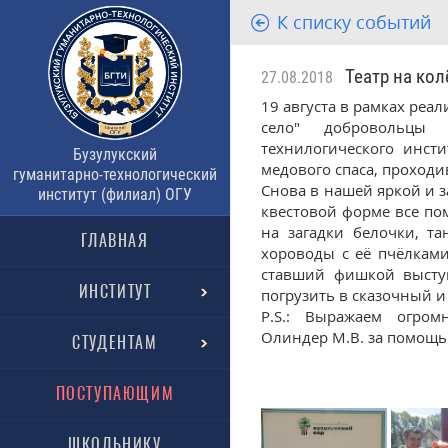
К списку событий
Театр на колё
27.08.2018
19 августа в рамках реал
село" добровольцы в
технилогического инст
Бузулукский
медового спаса, проходи
гуманитарно-технологический
Снова в нашей яркой и 
институт (филиал) ОГУ
квестовой форме все п
на загадки белочки, т
ГЛАВНАЯ
хороводы с её пчёлкам
ставший фишкой выступ
ИНСТИТУТ
погрузить в сказочный 
P.S.: Выражаем огром
Олиндер М.В. за помощь 
СТУДЕНТАМ
ПОСТУПАЮЩИМ
ШКОЛЬНИКУ