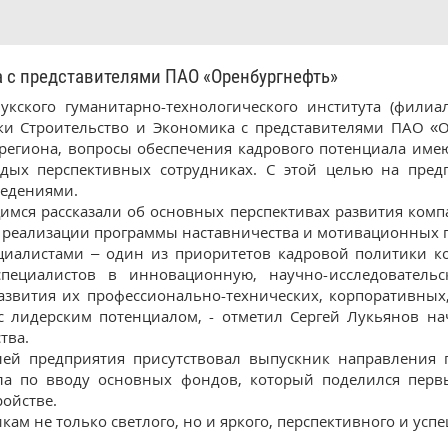
с представителями ПАО «Оренбургнефть»
укского гуманитарно-технологического института (фили
ки Строительство и Экономика с представителями ПАО «О
региона, вопросы обеспечения кадрового потенциала име
дых перспективных сотрудниках. С этой целью на пред
едениями.
имся рассказали об основных перспективах развития ком
 реализации программы наставничества и мотивационных 
циалистами – один из приоритетов кадровой политики ко
пециалистов в инновационную, научно-исследователь
азвития их профессионально-технических, корпоративных
с лидерским потенциалом, - отметил Сергей Лукьянов на
тва.
елей предприятия присутствовал выпускник направления 
ела по вводу основных фондов, который поделился пер
ройстве.
м не только светлого, но и яркого, перспективного и усп