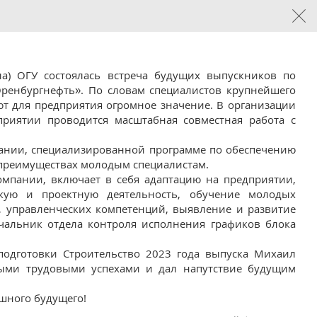
ала) ОГУ состоялась встреча будущих выпускников по
ренбургнефть». По словам специалистов крупнейшего
ют для предприятия огромное значение. В организации
приятии проводится масштабная совместная работа с
пании, специализированной программе по обеспечению
преимуществах молодым специалистам.
мпании, включает в себя адаптацию на предприятии,
скую и проектную деятельность, обучение молодых
, управленческих компетенций, выявление и развитие
чальник отдела контроля исполнения графиков блока
подготовки Строительство 2023 года выпуска Михаил
выми трудовыми успехами и дал напутствие будущим
ешного будущего!