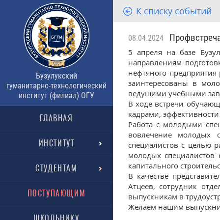
К списку событий
Профвстреча 
08.04.2024
5 апреля на базе Бузул
направлениям подготов
нефтяного предприятия 
Бузулукский
заинтересованы в моло
гуманитарно-технологический
ведущими учебными зав
институт (филиал) ОГУ
В ходе встречи обучающ
кадрами, эффективности
ГЛАВНАЯ
Работа с молодыми спе
вовлечение молодых с
ИНСТИТУТ
специалистов с целью р
молодых специалистов 
капитального строительс
СТУДЕНТАМ
В качестве представит
Атцеев, сотрудник отд
ПОСТУПАЮЩИМ
выпускникам в трудоуст
Желаем нашим выпускника
ШКОЛЬНИКУ