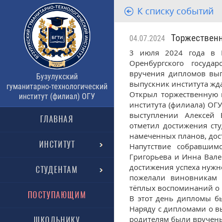
К списку событий
Торжественн
04.07.2024
3 июля 2024 года в Бу
Оренбургского государ
вручения дипломов вып
Бузулукский
выпускник института жд
гуманитарно-технологический
Открыл торжественную 
институт (филиал) ОГУ
института (филиала) ОГУ
выступлении Алексей 
ГЛАВНАЯ
отметил достижения ст
намеченных планов, дос
ИНСТИТУТ
Напутствие собравшим
Григорьева и Инна Вале
достижения успеха нужно
СТУДЕНТАМ
пожелали виновникам 
тёплых воспоминаний о 
ПОСТУПАЮЩИМ
В этот день дипломы б
Наряду с дипломами о 
родителям были вручены
ШКОЛЬНИКУ