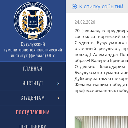
К списку событий
24.02.2026
20 февраля, в преддве
состоялся творческий ко
Студенты Бузулукского 
Бузулукский
отличный результат, п
гуманитарно-технологический
подход! Александра По
институт (филиал) ОГУ
образ»! Валерия Кривопал
Отдельно благодарим
ГЛАВНАЯ
Бузулукского гуманитар
Дубкову за такую шикарн
ИНСТИТУТ
Желаем нашим победите
профессиональных побед.
СТУДЕНТАМ
ПОСТУПАЮЩИМ
ШКОЛЬНИКУ