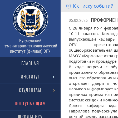
К списку событий
ПРОФОРИЕНТ
05.02.2026
С 28 января по 4 февра
10-11 классов. Коман
выпускающей кафедры Б
Бузулукский
ОГУ – презентовал
гуманитарно-технологический
общеобразовательная ш
институт (филиал) ОГУ
МАОУ «Курманаевская с
подготовки и процедуре
ГЛАВНАЯ
В ходе встречи с обу
продвижению образоват
ИНСТИТУТ
высшего образования и 
открывает двери к но
навыков и формирует ко
СТУДЕНТАМ
правилах приема на пре
системе скидок и количе
ПОСТУПАЮЩИМ
Доцент кафедры педаг
Гаврилова подчеркнула
родной земле, рассказал
ШКОЛЬНИКУ