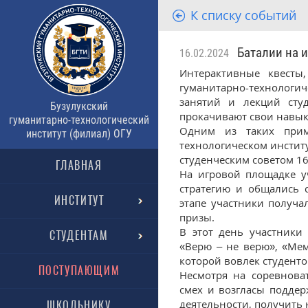
К списку событий
Баталии на и
16.02.2024
Интерактивные квесты
гуманитарно-технологич
занятий и лекций сту
Бузулукский
прокачивают свои навык
гуманитарно-технологический
Одним из таких приме
институт (филиал) ОГУ
технологическом инстит
студенческим советом 16
ГЛАВНАЯ
На игровой площадке у
стратегию и общались 
ИНСТИТУТ
этапе участники получ
призы.
В этот день участники
СТУДЕНТАМ
«Верю – не верю», «Мем
которой вовлек студенто
ПОСТУПАЮЩИМ
Несмотря на соревнова
смех и возгласы поддер
деятельности, получить 
ШКОЛЬНИКУ