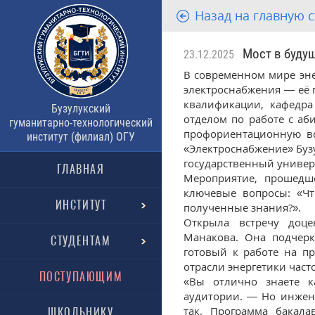
Назад на главную 
Мост в будущ
23.12.2025
В современном мире эне
электроснабжения — её 
квалификации, кафедра
Бузулукский
отделом по работе с а
гуманитарно-технологический
профориентационную вс
институт (филиал) ОГУ
«Электроснабжение» Буз
государственный универ
ГЛАВНАЯ
Мероприятие, прошедш
ключевые вопросы: «Чт
ИНСТИТУТ
полученные знания?».
Открыла встречу доце
Манакова. Она подчерк
СТУДЕНТАМ
готовый к работе на п
отрасли энергетики част
ПОСТУПАЮЩИМ
«Вы отлично знаете к
аудитории. — Но инжен
так. Программа бакала
ШКОЛЬНИКУ