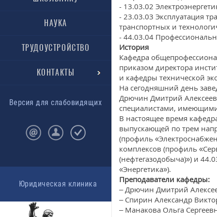
- 13.03.02 Электроэнергет
- 23.03.03 Эксплуатация 
НАУКА
транспортных и технологи
- 44.03.04 Профессиональн
История
ТРУДОУСТРОЙСТВО
Кафедра общепрофессионал
приказом директора инсти
КОНТАКТЫ
и кафедры технической эк
На сегодняшний день заве
Дрючин Дмитрий Алексеев
Версия для слабовидящих
специалистами, имеющими
В настоящее время кафедр
выпускающей по трем напр
(профиль «Электроснабжен
комплексов (профиль «Сер
(нефтегазодобыча)») и 44.
«Энергетика»).
Преподаватели кафедры:
Юридическая клиника
– Дрючин Дмитрий Алексее
– Спирин Александр Викто
– Манакова Ольга Сергеевн