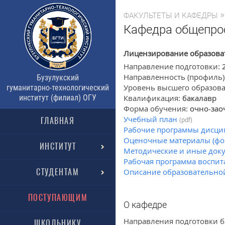
»
ФАКУЛЬТЕТЫ И КАФЕДРЫ
Кафедра общепро
Лицензирование образова
Направление подготовки:
Направленность (профиль)
Бузулукский
Уровень высшего образов
гуманитарно-технологический
институт (филиал) ОГУ
Квалификация:
бакалавр
Форма обучения:
очно-зао
Учебный план
ГЛАВНАЯ
(pdf)
Рабочие программы дисцип
Оценочные материалы (фо
ИНСТИТУТ
Методические и иные до
Рабочая программа воспит
СТУДЕНТАМ
Описание образовательн
ПОСТУПАЮЩИМ
О кафедре
Направления подготовки б
ШКОЛЬНИКУ