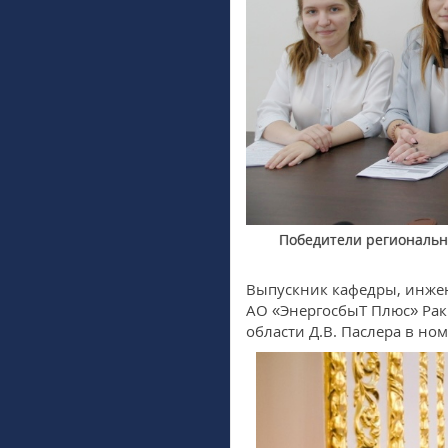
Победители региональн
Выпускник кафедры, инжен
АО «ЭнергосбыТ Плюс» Рак
области Д.В. Паслера в н