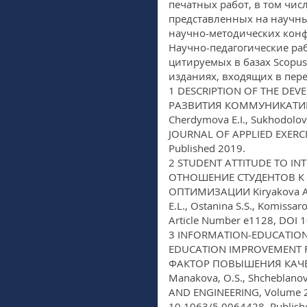
печатных работ, в том чи
представленных на научн
научно-методических кон
Научно-педагогические ра
цитируемых в базах Scopus
изданиях, входящих в пер
1 DESCRIPTION OF THE DEV
РАЗВИТИЯ КОММУНИКАТИВНЫ
Cherdymova E.I., Sukhodolov
JOURNAL OF APPLIED EXERCISE
Published 2019.
2 STUDENT ATTITUDE TO IN
ОТНОШЕНИЕ СТУДЕНТОВ К
ОПТИМИЗАЦИИ Kiryakova A.V.
E.L., Ostanina S.S., Komissa
Article Number e1128, DOI 
3 INFORMATION-EDUCATIONA
EDUCATION IMPROVEMENT
ФАКТОР ПОВЫШЕНИЯ КАЧЕСТ
Manakova, O.S., Shcheblan
AND ENGINEERING, Volume 2
10.1063/5.0064428, Publis