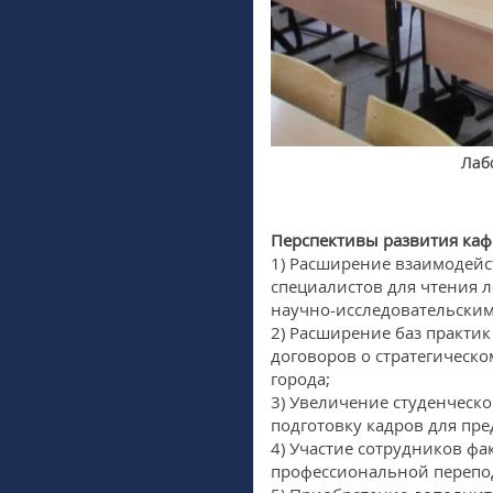
Лаб
Перспективы развития каф
1) Расширение взаимодейс
специалистов для чтения л
научно-исследовательски
2) Расширение баз практи
договоров о стратегическ
города;
3) Увеличение студенческ
подготовку кадров для пр
4) Участие сотрудников фа
профессиональной перепо