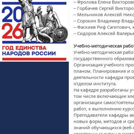
– Фролова Елена Викторовн
– Горбачев Сергей Викторо
– Мельников Алексей Никол
– Сорокин Владимир Влади
– Фаскиев Риф Сагитович, 
– Сидоров Алексей Валерь
Учебно-методическая рабо
Учебно-методическая рабо
государственного образова
Организация учебного про
планом. Планирование и о
деятельности кафедра про
отделом института.
На кафедре разработаны у
том числе включающие эле
организации самостоятель
работ, к выполнению курс
Преподаватели кафедры ак
новых форм, методов и ср
знаний обучающихся (веб-
электронные курсы в систе