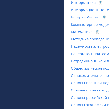
Информатика
Информационные те
История России
Компьютерное модел
Математика
Методика проведени
Надёжность электро
Начертательная гео
Нетрадиционные и в
Общефизическая под
Ознакомительная пр
Основы военной под
Основы проектной д
Основы российской 
Основы экономики и