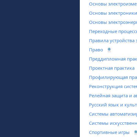
Основы электроизм
Основы электроник
Основы электроэнер
Переходные процессы
Правила устройства 
Право
Преддипломная прак
Проектная практика
Профилирующая пра
Реконструкция сист
Релейная защита и а
Русский язык и куль
Системы автоматизи
Системы искусственн
Спортивные игры