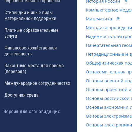
образовательного процесса
История России
Компьютерное модел
Стипендии и иные виды
материальной поддержки
Математика
Методика проведени
Платные образовательные
услуги
Надёжность электро
Начертательная гео
Финансово-хозяйственная
деятельность
Нетрадиционные и в
Общефизическая под
Вакантные места для приема
(перевода)
Ознакомительная пр
Основы военной под
Международное сотрудничество
Основы проектной д
Доступная среда
Основы российской 
Основы экономики и
Версия для слабовидящих
Основы электроизм
Основы электроник