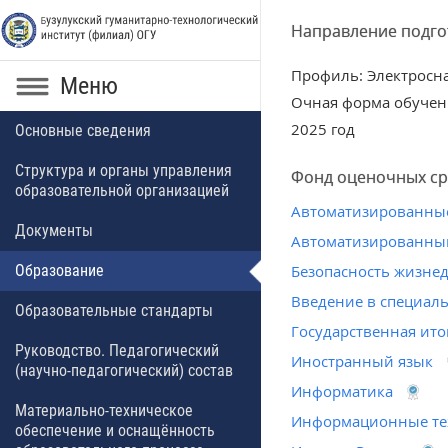
Направление подгот
Профиль: Электросн
Меню
Очная форма обучен
2025 год
Основные сведения
Структура и органы управления
Фонд оценочных сре
образовательной организацией
Автоматизированные
Документы
Автоматизированны
Образование
Безопасность жизне
Введение в специал
Образовательные стандарты
Государственная ито
Руководство. Педагогический
Иностранный язык
(научно-педагогический) состав
Информатика
Материально-техническое
Информационные те
обеспечение и оснащённость