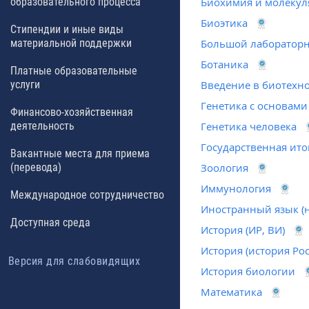
образовательного процесса
Биохимия и молекул
Биоэтика
Стипендии и иные виды
материальной поддержки
Большой лаборатор
Ботаника
Платные образовательные
услуги
Введение в биотехн
Генетика с основами
Финансово-хозяйственная
деятельность
Генетика человека
Государственная ито
Вакантные места для приема
(перевода)
Зоология
Иммунология
Международное сотрудничество
Иностранный язык (
Доступная среда
История (ИР, ВИ)
История (история Ро
Версия для слабовидящих
История биологии
Математика