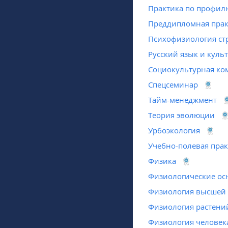
Практика по профил
Преддипломная практ
Психофизиология стр
Русский язык и куль
Социокультурная ко
Спецсеминар
Тайм-менеджмент
Теория эволюции
Урбоэкология
Учебно-полевая прак
Физика
Физиологические ос
Физиология высшей 
Физиология растени
Физиология человек