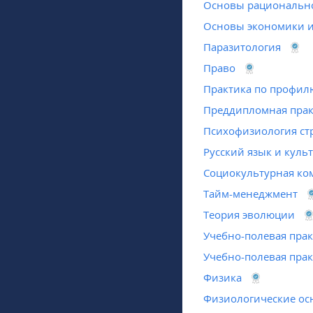
Основы рациональн
Основы экономики и
Паразитология
Право
Практика по профил
Преддипломная практ
Психофизиология стр
Русский язык и куль
Социокультурная ко
Тайм-менеджмент
Теория эволюции
Учебно-полевая прак
Учебно-полевая прак
Физика
Физиологические ос