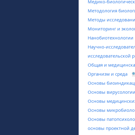
Медико-биологическ
Методология биолог
Методы исследовани
Мониторинг и эколог
Нанобиотехнологии
Научно-исследовате
исследовательской р
Общая и медицинска
Организм и среда
Основы биоиндикац
Основы вирусологи
Основы медицински
Основы микробиоло
Основы патопсихоло
основы проектной д