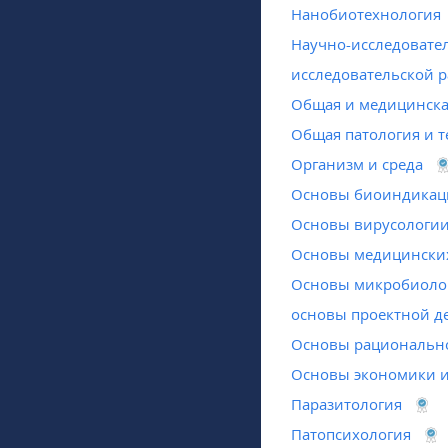
Нанобиотехнология
Научно-исследовате
исследовательской р
Общая и медицинска
Общая патология и т
Организм и среда
Основы биоиндикац
Основы вирусологи
Основы медицински
Основы микробиоло
основы проектной д
Основы рациональн
Основы экономики и
Паразитология
Патопсихология