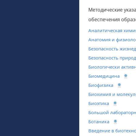
Методические указ
обеспечения образ
Аналитическая хими
Анатомия и физиоло
Безопасность жизне
Безопасность приро
Биологически актив
Биомедицина
Биофизика
Биохимия и молекул
Биоэтика
Большой лаборатор
Ботаника
Введение в биотехн