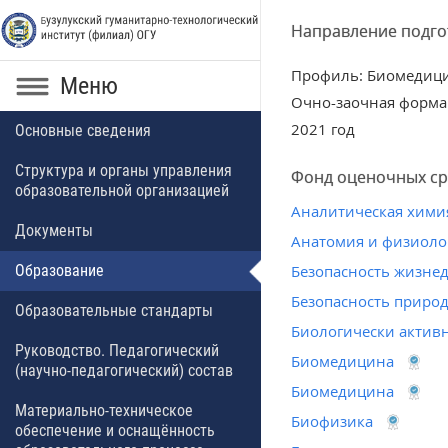
Направление подгот
Профиль: Биомедиц
Меню
Очно-заочная форма
2021 год
Основные сведения
Структура и органы управления
Фонд оценочных ср
образовательной организацией
Аналитическая хими
Документы
Анатомия и физиоло
Образование
Безопасность жизне
Безопасность приро
Образовательные стандарты
Биологически актив
Руководство. Педагогический
Биомедицина
(научно-педагогический) состав
Биомедицина
Материально-техническое
Биофизика
обеспечение и оснащённость