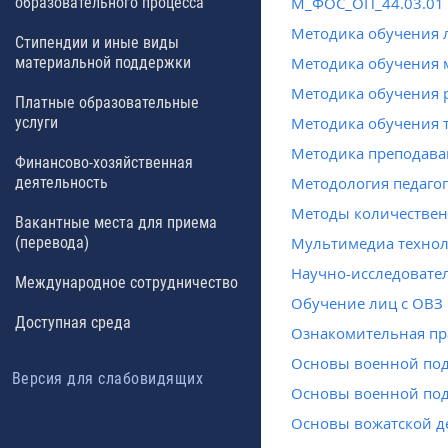
образовательного процесса
М_ФОС_ОП_44.03.01 
Методика обучения 
Стипендии и иные виды
материальной поддержки
Методика обучения 
Методика обучения 
Платные образовательные
услуги
Методика обучения 
Методика преподава
Финансово-хозяйственная
деятельность
Методология педаго
Методы количествен
Вакантные места для приема
(перевода)
Мультимедиа технол
Научно-исследовате
Международное сотрудничество
Обучение лиц с ОВЗ
Доступная среда
Ознакомительная пр
Основы военной по
Версия для слабовидящих
Основы военной под
Основы вожатской д