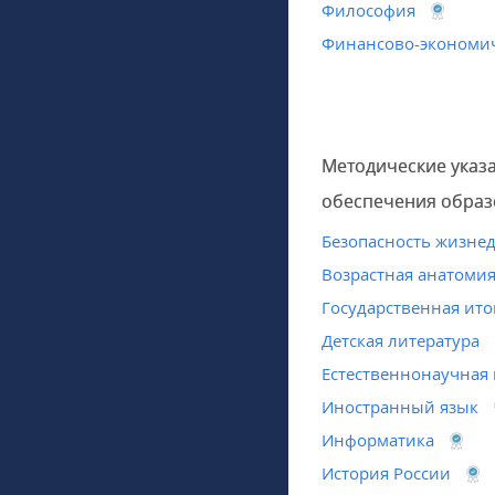
Философия
Финансово-экономич
Методические указ
обеспечения образ
Безопасность жизне
Возрастная анатомия
Государственная ито
Детская литература
Естественнонаучная
Иностранный язык
Информатика
История России