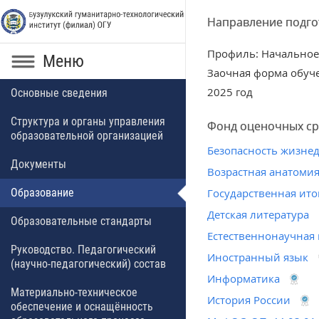
Направление подгот
Профиль: Начальное
Меню
Заочная форма обуч
2025 год
Основные сведения
Структура и органы управления
Фонд оценочных ср
образовательной организацией
Безопасность жизне
Документы
Возрастная анатомия
Образование
Государственная ито
Детская литература
Образовательные стандарты
Естественнонаучная
Руководство. Педагогический
Иностранный язык
(научно-педагогический) состав
Информатика
Материально-техническое
История России
обеспечение и оснащённость