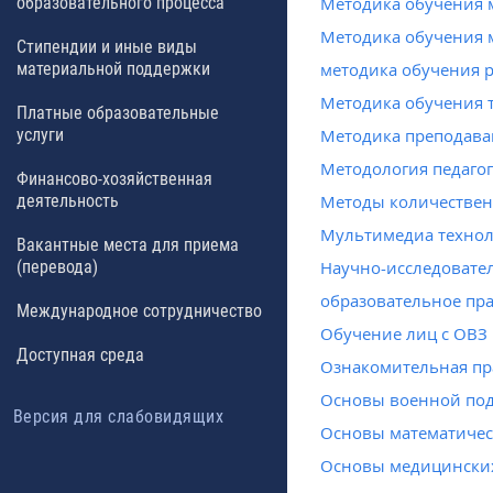
образовательного процесса
Методика обучения 
Методика обучения 
Стипендии и иные виды
материальной поддержки
методика обучения р
Методика обучения 
Платные образовательные
услуги
Методика преподава
Методология педаго
Финансово-хозяйственная
деятельность
Методы количествен
Мультимедиа технол
Вакантные места для приема
(перевода)
Научно-исследовате
образовательное пр
Международное сотрудничество
Обучение лиц с ОВЗ
Доступная среда
Ознакомительная пр
Основы военной под
Версия для слабовидящих
Основы математиче
Основы медицински