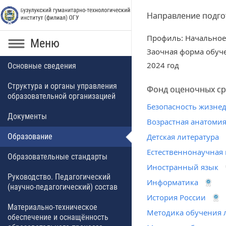
Направление подгот
Профиль: Начальное
Меню
Заочная форма обуч
2024 год
Основные сведения
Структура и органы управления
Фонд оценочных ср
образовательной организацией
Безопасность жизне
Документы
Возрастная анатомия
Образование
Детская литература
Естественнонаучная
Образовательные стандарты
Иностранный язык
Руководство. Педагогический
Информатика
(научно-педагогический) состав
История России
Материально-техническое
Методика обучения 
обеспечение и оснащённость