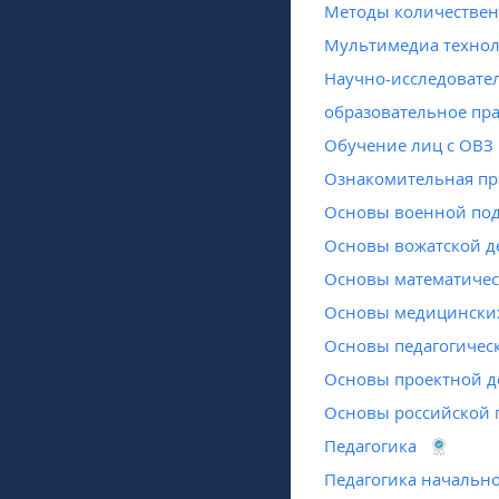
Методы количествен
Мультимедиа технол
Научно-исследовате
образовательное пр
Обучение лиц с ОВЗ
Ознакомительная пр
Основы военной под
Основы вожатской д
Основы математиче
Основы медицински
Основы педагогическ
Основы проектной д
Основы российской 
Педагогика
Педагогика начальн