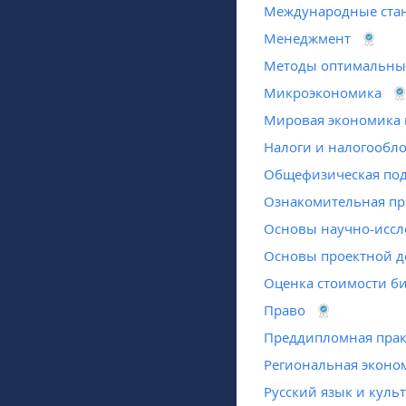
Международные стан
Менеджмент
Методы оптимальны
Микроэкономика
Мировая экономика 
Налоги и налогообл
Общефизическая под
Ознакомительная пр
Основы научно-иссл
Основы проектной д
Оценка стоимости б
Право
Преддипломная прак
Региональная экон
Русский язык и куль