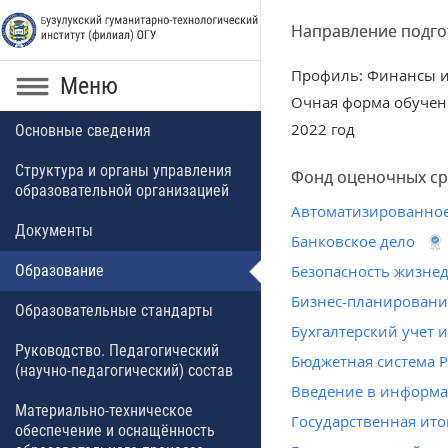
Направление подгот
Профиль: Финансы и
Меню
Очная форма обучен
2022 год
Основные сведения
Структура и органы управления
Фонд оценочных ср
образовательной организацией
Автоматизированное
Документы
Банковское дело
Образование
Безопасность жизне
Бизнес-планировани
Образовательные стандарты
Бухгалтерский учет 
Руководство. Педагогический
Бюджетная система 
(научно-педагогический) состав
Введение в информ
Материально-техническое
Государственная ито
обеспечение и оснащённость