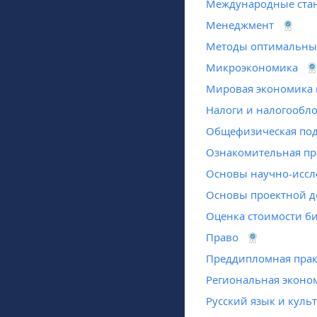
Международные стан
Менеджмент
Методы оптимальны
Микроэкономика
Мировая экономика 
Налоги и налогообл
Общефизическая под
Ознакомительная пр
Основы научно-иссл
Основы проектной д
Оценка стоимости б
Право
Преддипломная прак
Региональная экон
Русский язык и куль