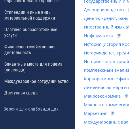
образовательного процесса
Государственный и 
Делопроизводство
Стипендии и иные виды
материальной поддержки
Деньги, кредит, бан
Иностранный язык (
Платные образовательные
услуги
Информатика
История (история Ро
Финансово-хозяйственная
деятельность
История денег, креди
История финансовой
Вакантные места для приема
(перевода)
Комплексный анализ
Корпоративные фин
Международное сотрудничество
Линейная алгебра и
Доступная среда
Макроэкономика
Макроэкономическо
Версия для слабовидящих
Маркетинг
Международные вал