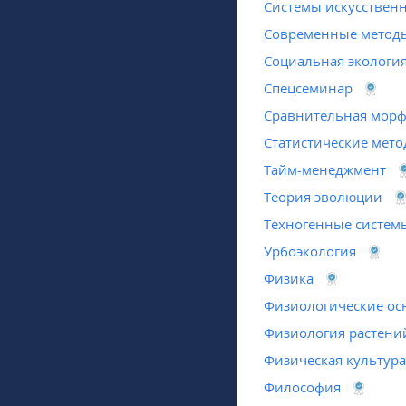
Системы искусствен
Современные методы
Социальная экологи
Спецсеминар
Сравнительная морф
Статистические мет
Тайм-менеджмент
Теория эволюции
Техногенные системы
Урбоэкология
Физика
Физиологические ос
Физиология растени
Физическая культура
Философия