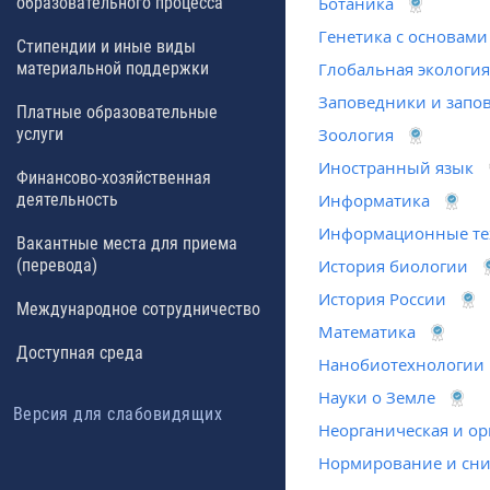
образовательного процесса
Ботаника
Генетика с основами
Стипендии и иные виды
материальной поддержки
Глобальная экология
Заповедники и запо
Платные образовательные
услуги
Зоология
Иностранный язык
Финансово-хозяйственная
деятельность
Информатика
Информационные те
Вакантные места для приема
(перевода)
История биологии
История России
Международное сотрудничество
Математика
Доступная среда
Нанобиотехнологии
Науки о Земле
Версия для слабовидящих
Неорганическая и ор
Нормирование и сни