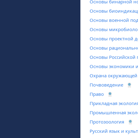
Основы бинарной но
Основы биоиндикац
Основы военной по
Основы микробиоло
Основы проектной д
Основы рациональн
Основы Российской 
Основы экономики и
Охрана окружающей 
Почвоведение
Право
Прикладная экологи
Промышленная экол
Протозоология
Русский язык и куль