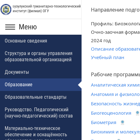
Направление подгот
Профиль: Биоэколог
Меню
Очно-заочная форма
2024 год
Основные сведения
Описание образоват
Структура и органы управления
Учебный план
образовательной организацией
Документы
Рабочие программ
Образование
Аналитическая хим
Анатомия и физиоло
Образовательные стандарты
Безопасность жизне
Руководство. Педагогический
Биогеоценология
(научно-педагогический) состав
Биометрия
Материально-техническое
Биохимия и молекул
обеспечение и оснащённость