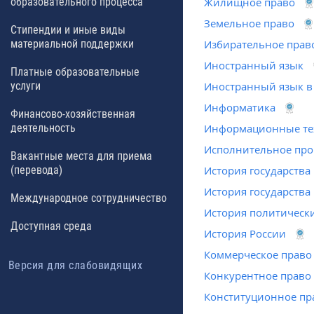
образовательного процесса
Жилищное право
Земельное право
Стипендии и иные виды
материальной поддержки
Избирательное прав
Иностранный язык
Платные образовательные
услуги
Иностранный язык в
Информатика
Финансово-хозяйственная
деятельность
Информационные тех
Исполнительное про
Вакантные места для приема
(перевода)
История государства
История государства
Международное сотрудничество
История политическ
Доступная среда
История России
Коммерческое право
Версия для слабовидящих
Конкурентное право
Конституционное пр