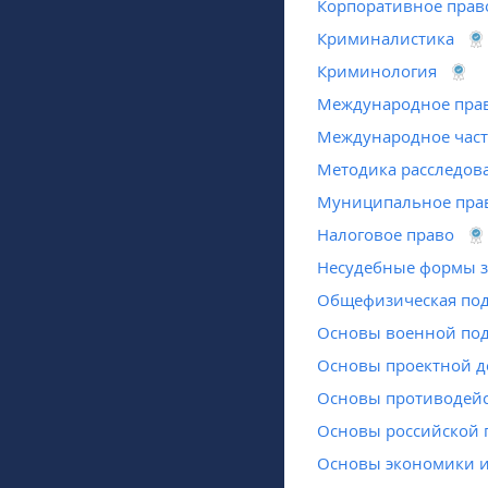
Корпоративное прав
Криминалистика
Криминология
Международное пра
Международное част
Методика расследов
Муниципальное пра
Налоговое право
Несудебные формы з
Общефизическая под
Основы военной под
Основы проектной д
Основы противодейс
Основы российской 
Основы экономики и