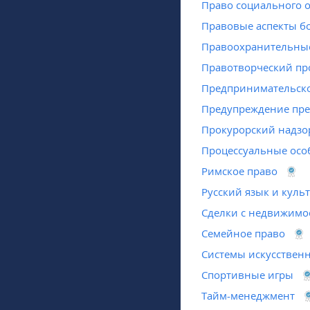
Право социального 
Правовые аспекты б
Правоохранительны
Правотворческий пр
Предпринимательско
Предупреждение пре
Прокурорский надзо
Процессуальные осо
Римское право
Русский язык и куль
Сделки с недвижимо
Семейное право
Системы искусственн
Спортивные игры
Тайм-менеджмент