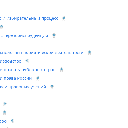
о и избирательный процесс
 сфере юриспруденции
нологии в юридической деятельности
изводство
 и права зарубежных стран
 и права России
их и правовых учений
аво