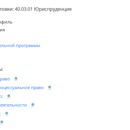
товки: 40.03.01 Юриспруденция
офиль
ия
ельной программы
ы:
право
оцессуальное право
сс
деятельности
с