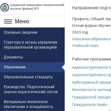
Направление подго
Профиль: Общий пр
Меню
Очная форма обучен
2023 год
Основные сведения
Описание образоват
Структура и органы управления
Учебный план
образовательной организацией
Документы
Рабочие программ
Образование
Административное 
Административно-пр
Образовательные стандарты
Арбитражный проце
Руководство. Педагогический
Безопасность жизне
(научно-педагогический) состав
Гражданский процес
Материально-техническое
Гражданское право
обеспечение и оснащённость