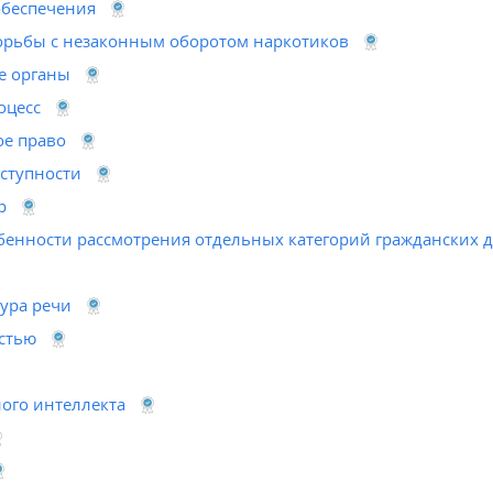
обеспечения
орьбы с незаконным оборотом наркотиков
е органы
оцесс
е право
ступности
р
бенности рассмотрения отдельных категорий гражданских 
тура речи
стью
ого интеллекта