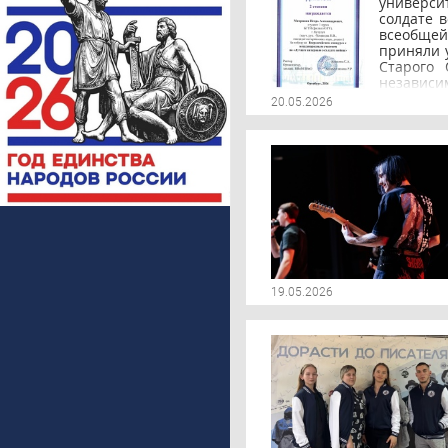
универси
солдате в
всеобщей
приняли у
Старого 
независи
конкурсе
20.05.2026
Отечеств
Ауталипо
Хакимов
дальнейш
19.05.2026