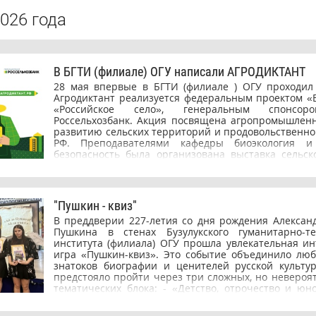
026 года
В БГТИ (филиале) ОГУ написали АГРОДИКТАНТ
28 мая впервые в БГТИ (филиале ) ОГУ проходи
Агродиктант реализуется федеральным проектом «
«Российское село», генеральным спонсор
Россельхозбанк. Акция посвящена агропромышленн
развитию сельских территорий и продовольственно
РФ. Преподавателями кафедры биоэкология и
безопасность была организована выставка сельск
продукции Оренбургской области. Доцент кафе
Марина Александровна, кандидат биологических 
перед участниками мероприятия, рассказала об ос
области, остановилась на проблемах продо
"Пушкин - квиз"
безопасности. Студенты и сотрудники ВУЗа писали 
В преддверии 227-летия со дня рождения Алексан
площадке, так и на онлайн-платформе агродиктант
Пушкина в стенах Бузулукского гуманитарно-те
ответили на 30 вопросов по растениеводству, ж
института (филиала) ОГУ прошла увлекательная ин
рыбному хозяйству, цифровизации, экспорту,
игра «Пушкин-квиз». Это событие объединило люб
продовольственной безопасности и экономике сельс
знатоков биографии и ценителей русской культу
Задания были составлены с учетом возраста и уро
предстояло пройти через три сложных, но невероя
участника. Желаем всем участникам новых зна
тематических блока: - «Детство, отрочество и юн
баллов! Результаты Агродиктанта станут известны 
начинался путь гения; - «Ключевые произвед
По итогам зарегистрированные участники получ
классику с первых строк; - «Главные события жизн
сертификат, а набравшие максимальный балл – дипл