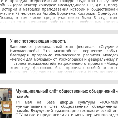
тете проходил всероссийский конкурс студентов на лучше
Кумертау выполняют функцию, сопоставимую с ролью г
секреты создания гармоничных образов. - Ирина Набаев
ойны» (организатор конкурса: Хисамутдинова Р.Р., д.и.н., профе
предприятий. Полный выпуск доступен на сайте т
блогер — поделилась базовыми приёмами макияжа, к
 истории и методики преподавания истории и обществознани
(https://otr-online.ru/programmy/rektorat-s-anatoliem-torkun
повторить самостоятельно. Все участницы Бузулукског
частие 78 человек из Актобе, Воронежа, Костромы, Оренбурга,
vuzov-osnova-progressa-gosudarstva-100280.html).
получили в подарок демисезонные пальто. Проект «
Оскола, в том числе среди участников было 8 студентов
продолжается. В планах организаторов — новые города,
мых эксперта оценивали работы по разнообразным критери
классы и ещё больше полезных подарков для жительни
 занял студент 1 курса Митрянин Игорь с работой «Воспомин
Проект реализуется при поддержке правительства Оренбур
енной войне в моей семье», дипломом призера награждена сту
ОЭЗ «Оренбуржье», волонтёров ОГУ и регионального бизнеса
ва Мадина с работой "Интервью с ветераном Великой Отече
ым Мухамади Гайнутдиновичем". Поздравляем победите
У нас потрясающая новость!
их успехов!
Завершился региональный этап фестиваля «Студенче
Николаевской»! Это масштабное творческое событ
благодаря программе комплексного развития молоде
«Регион для молодых» от Росмолодёжи и федеральному п
– страна возможностей» национального проекта «Молод
этом году фестиваль был пронизан особой энергет
посвящен Году единства народов России. И тем ценнее ос
такой значимой номинации победу одержал наш студ
Пекарский, студент 2 курса Бузулукского гуманитарно-т
института (филиала) ОГУ, стал победителем в инс
направлении (номинация «Струнные инструменты / со
Муниципальный слёт общественных объединений 
подарил зрителям незабываемое исполнение на гитар
нами!»
номера он выбрал легендарную композицию Alors on 
покорён с первых аккордов: выступление нашего муз
14 мая на базе дворца культуры «Юбилей
море оваций и бурю восторга. Мы поздравляем Алексея
муниципальный слет общественных объединений
победой и гордимся его талантом. Желаем не остан
нами!». Бузулукский гуманитарно-технологический ин
достигнутом, покорять новые вершины и прославлять ро
ОГУ на слете представили активисты первичного отде