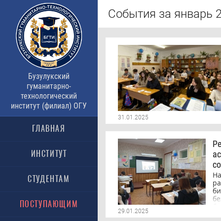
События за январь 2
Бузулукский
гуманитарно-
технологический
институт (филиал) ОГУ
31.01.2025
ГЛАВНАЯ
Р
ИНСТИТУТ
ас
с
На
СТУДЕНТАМ
р
би
б
ПОСТУПАЮЩИМ
би
29.01.2025
Н