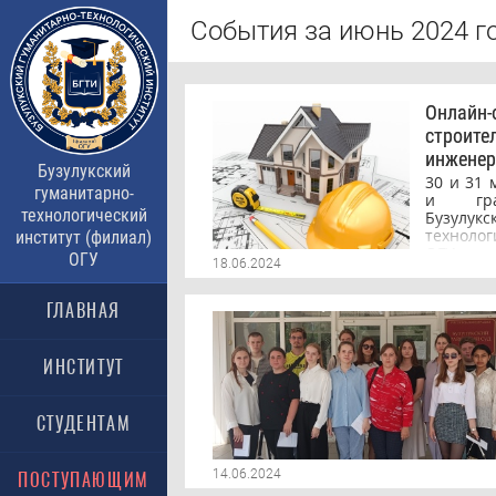
События за июнь 2024 г
Онлайн-
строите
инженер
Бузулукский
30 и 31
гуманитарно-
и граж
технологический
Бузул
технолог
институт (филиал)
ОГУ с це
ОГУ
18.06.2024
усло
интелл
способн
ГЛАВНАЯ
уровня 
были пр
по стр
ИНСТИТУТ
инженер
принял
высш
СТУДЕНТАМ
профес
направл
Стро
14.06.2024
ПОСТУПАЮЩИМ
«Промы