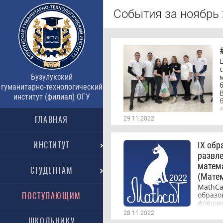
События за ноябрь 
Бузулукский
гуманитарно-технологический
институт (филиал) ОГУ
ГЛАВНАЯ
29.11.2022
ИНСТИТУТ
IX обр
развл
матем
СТУДЕНТАМ
(Мате
MathC
образо
ПОСТУПАЮЩИМ
флешм
матем
28.11.2022
Бузул
ШКОЛЬНИКУ