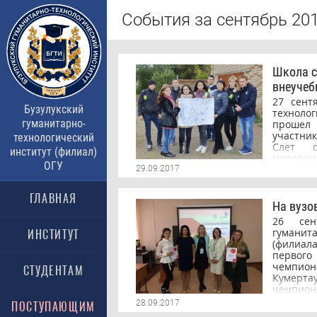
События за сентябрь 201
Школа с
внеучеб
27 сент
Бузулукский
технолог
гуманитарно-
прошел 
участник
технологический
Слет с
институт (филиал)
мероп
ОГУ
Студенч
29.09.2017
институт
решил 
ГЛАВНАЯ
«Докажи,
На вузо
выявлен
26 сен
вовле
гуманит
ИНСТИТУТ
внеучеб
(филиала
волонт
первог
лидерски
чемпион
СТУДЕНТАМ
активно
Кумерта
новых к
чемпион
Ребятам 
Worldsk
28.09.2017
8 темат
ПОСТУПАЮЩИМ
возмо
перво